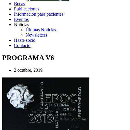
Becas
Publicaciones
Información para pacientes
Eventos
Noticias
Últimas Noticias
Newsletters
Hazte socio
Contacto
PROGRAMA V6
2 octubre, 2019